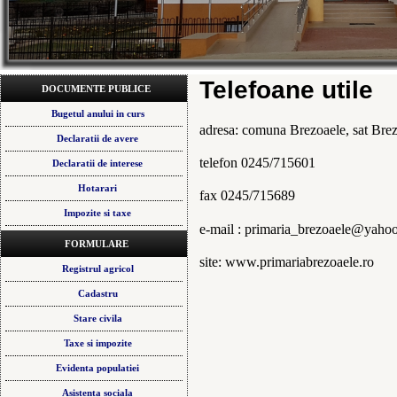
Telefoane utile
DOCUMENTE PUBLICE
Bugetul anului in curs
adresa: comuna Brezoaele, sat Brezo
Declaratii de avere
telefon 0245/715601
Declaratii de interese
Hotarari
fax 0245/715689
Impozite si taxe
e-mail : primaria_brezoaele@yaho
FORMULARE
site: www.primariabrezoaele.ro
Registrul agricol
Cadastru
Stare civila
Taxe si impozite
Evidenta populatiei
Asistenta sociala